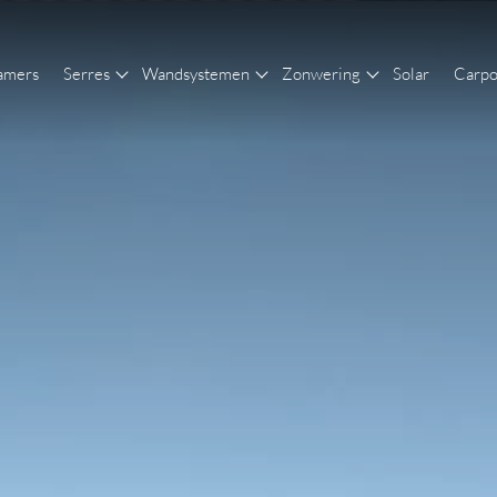
amers
Serres
Wandsystemen
Zonwering
Solar
Carpo