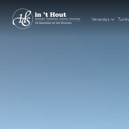
Veranda’s
Tuink